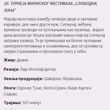
20. ТУРНЕЈА ФИЛМСКОГ ФЕСТИВАЛА „СЛОБОДНА
ЗОНА”
Марија жонглира између четворо деце и захтевне
каријере, док њен други муж, Сигмунд, већину
времена проводи на путовањима као музичар. Једног
дана долази до тешке расправе након које јој Сигмунд
затражи развод. То је приморава на болно путовање
самопреиспитивања и оснаживања, док се суочава са
својим страховима и проналази снагу у себи.
Жанр:
драма
Режија:
Лија Инголфсдотир
Земља продукције:
Шведска, Норвешка
Улоге:
Одгеир Туне, Хелга Гурен, Кире Хауген
Сиднес
Трајање:
101 минут