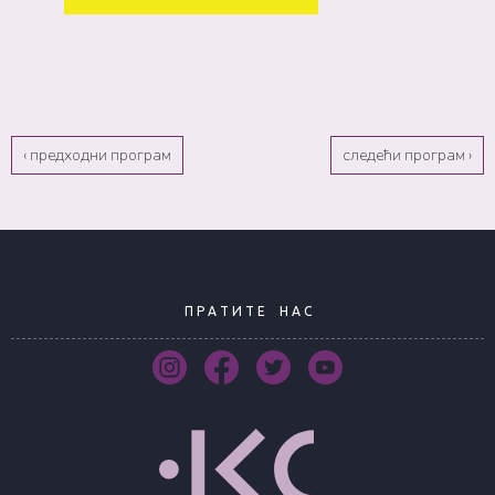
‹ предходни програм
следећи програм ›
П Р А Т И Т Е
Н А С