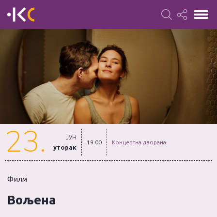
23.
ЈУН
19.00
Концертна дворана
уторак
Филм
Вољена