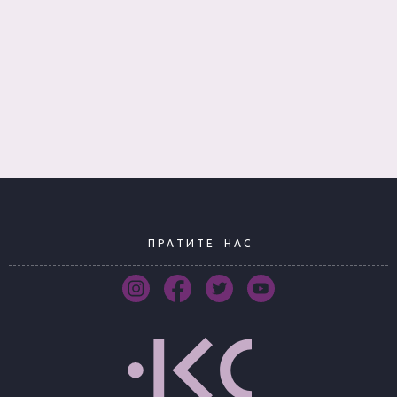
П Р А Т И Т Е
Н А С