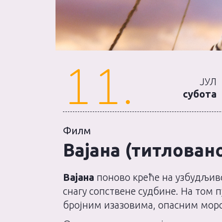
11.
ЈУЛ
субота
Филм
Вајана (титлован
Вајана
поново креће на узбудљиво
снагу сопствене судбине. На том п
бројним изазовима, опасним мор