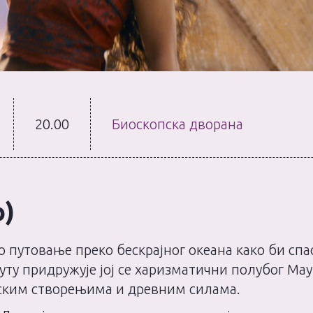
20.00
Биоскопска дворана
о)
 путовање преко бескрајног океана како би спас
уту придружује јој се харизматични полубог Мауи,
ским створењима и древним силама.