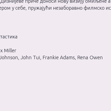
 Дизнијеве приче доноси нову визију омиљене 
ром у себе, пружајући незаборавно филмско иск
нтастика
 Miller
 Johnson, John Tui, Frankie Adams, Rena Owen