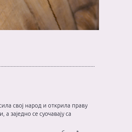
ила свој народ и открила праву
 а заједно се суочавају са