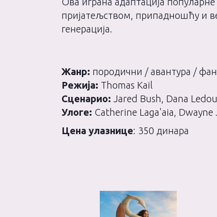
Ова играна адаптација популарне
пријатељством, припадношћу и ве
генерација.
Жанр:
породични / авантура / фа
Режија:
Thomas Kail
Сценарио:
Jared Bush, Dana Ledoux
Улоге:
Catherine Laga'aia, Dwayne
Цена улазнице
: 350 динара