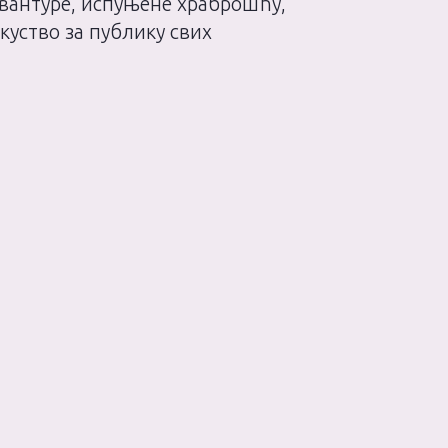
авантуре, испуњене храброшћу,
уство за публику свих