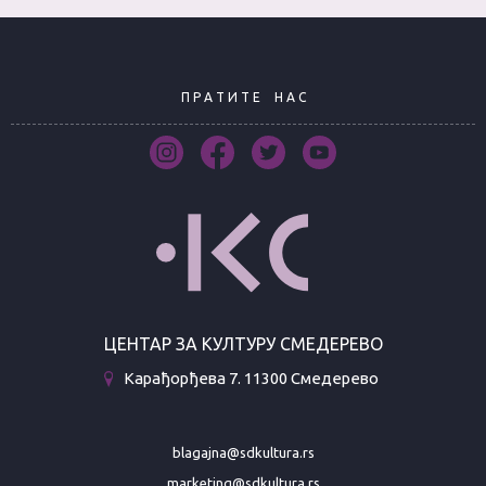
П Р А Т И Т Е
Н А С
ЦЕНТАР ЗА КУЛТУРУ СМЕДЕРЕВО
Карађорђева 7. 11300 Смедерево
blagajna@sdkultura.rs
marketing@sdkultura.rs