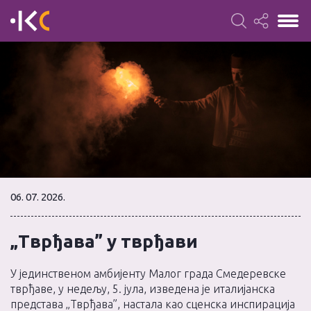
06. 07. 2026.
„Тврђава” у тврђави
У јединственом амбијенту Малог града Смедеревске
тврђаве, у недељу, 5. јула, изведена је италијанска
представа „Тврђава”, настала као сценска инспирација