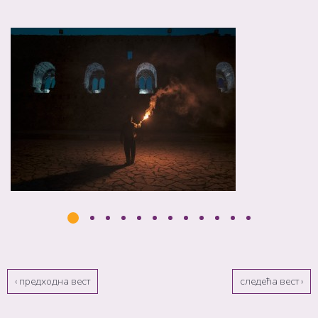
‹ предходна вест
следећа вест ›