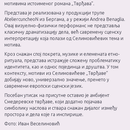
мотивима истоименог романа „Тврђава”.
Представа је реализована у продукцији трупе
AteliercuncheoN из Бергама, а у режији Andrea Benaglia.
Овај визуелно-физички перформанс не представља
класичну драматизацију дела, већ савремену сценску
интерпретацију која полази од Селимовићевих тема и
мотива.
Кроз снажан спој покрета, музике и елемената етно-
ритуала, представа истражује сложену проблематику
идентитета, као и однос појединца и друштва. У том
контексту, мотиви из Селимовићеве „Тврђаве”
добијају ново, универзално значење, пренето у
савремени европски сценски језик.
Посебан утисак на присутне оставио је амбијент
Смедеревске тврђаве, који додатно појачава
симболику наслова и ствара снажан дијалог између
простора и дела које га инспирише.
Фото: Иван Веселиновић