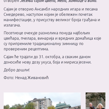
отворен
Јесењи сајам цвећа, меда, зимнице и вина
.
Сајам је отворио Ансамбл народних игара и песама
Смедерево, наступом којим је обележен почетак
манифестације, у присуству великог броја грађана и
излагача.
Посетиоце очекује разнолика понуда најбољих
цвећара, пчелара, винарија и вредних домаћица које
су припремиле традиционалну зимницу по
провереним рецептима.
Сајам ће трајати до 31. октобра, а сваким даном
доносиће нову дозу укуса, боја и мириса јесени.
Добро дошли!
Фото: Ненад Живановић