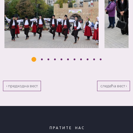
‹ предходна вест
следећа вест ›
П Р А Т И Т Е
Н А С