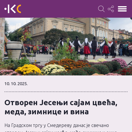
10. 10. 2025.
Отворен Јесењи сајам цвећа,
меда, зимнице и вина
На Градском тргу у Смедереву данас је свечано