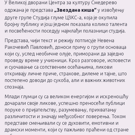
У Великој дворани Центра за културу Смедерево
одржана је представа
„Звездана киша“
у извођењу
друге групе Студија глуме ЦЗКС-а, која је окупила
бројну публику и још једном показала колико талента
и посвећености поседују најмлађи полазници студија.
Представа, чији текст и режију потписује Невена
Ракочевић Павловић, доноси причу о групи основаца
који су, услед необичне олује, приморани да заједно
проведу време у учионици. Кроз разговоре, исповести
и суочавање са сопственим осећањима, ликови
откривају личне приче, страхове, дилеме и тајне, што
постепено доводи до сукоба, али и важних животних
спознаја.
Млади глумци су са великом енергијом и искреношћу
дочарали своје ликове, успешно преносећи публици
поруке о пријатељству, разумевању, прихватању
различитости и значају међусобног поверења. Током
представе смењивали су се духовити, емотивни и
драмски моменти, који су пажљиво праћени од стране