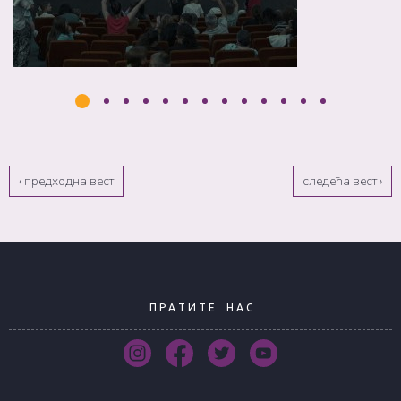
‹ предходна вест
следећа вест ›
П Р А Т И Т Е
Н А С