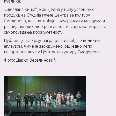
публике.
„Звездана киша“ је још једна у низу успешних
продукција Студија глуме Центра за културу
Смедерево, која потврђује значај рада са младима и
развијања њихове креативности, сценског израза и
самопоуздања кроз уметност.
Публика је на крају наградила извођаче великим
аплаузом, чиме је заокружено још једно лепо
позоришно вече у Центру за културу Смедерево.
Фото: Дарко Веселиновић