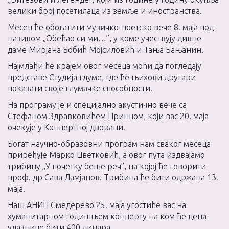
велики број посетилаца из земље и иностранства.
Месец ће обогатити музичко-поетско вече 8. маја под
називом „Обећао си ми…”, у коме учествују дивне
даме Мирјана Бобић Мојсиловић и Тања Бањанин.
Најмлађи ће крајем овог месеца моћи да погледају
представе Студија глуме, где ће њихови другари
показати своје глумачке способности.
На програму је и специјално акустично вече са
Стефаном Здравковићем Принцом, који вас 20. маја
очекује у Концертној дворани.
Богат научно-образовни програм нам сваког месеца
приређује Марко Цветковић, а овог пута издвајамо
трибину „У почетку беше реч”, на којој ће говорити
проф. др Сава Дамјанов. Трибина ће бити одржана 13.
маја.
Наш АНИП Смедерево 25. маја угостиће вас на
хуманитарном годишњем концерту на ком ће цена
улазнице бити 400 динара.