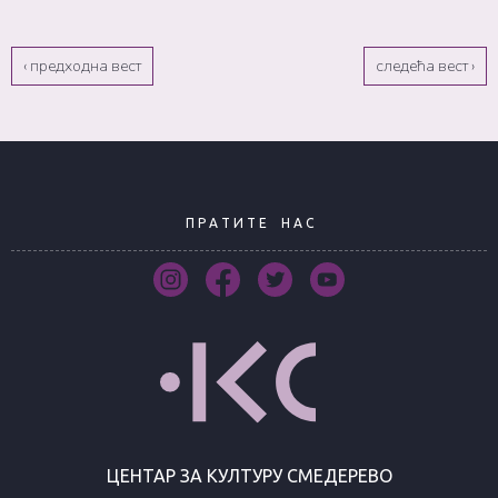
‹ предходна вест
следећа вест ›
П Р А Т И Т Е
Н А С
ЦЕНТАР ЗА КУЛТУРУ СМЕДЕРЕВО