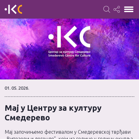
01. 05. 2026.
Мај у Центру за културу
Смедерево
Мај започињемо фестивалом у Смедеревској тврђави
„Витезови и легенде”, који из године у годину окупља