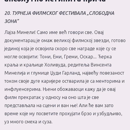
20. ТУРНЕЈА ФИЛМСКОГ ФЕСТИВАЛА „СЛОБОДНА
ЗОНА”
Лајза Минели!
Само име већ говори све. Овај
документарац је омаж великој филмској звезди, готово
јединој која је освојила скоро све награде које су се
могле освојити: Тони, Еми, Греми, Оскар...
Ћерка
краља и краљице Холивуда, редитеља Винсента
Минелија и глумице Џуди Гарланд, највећу повезаност
током своје дуге каријере остварила је са менторима и
инфлуенсерима. Њени обожаваоци кажу да је овај
филм прекратак у односу на оно шта је све
представљала на сцени и ван ње! Али ће вам зато
време које му посветите прохујати брзо и узбудљиво,
уз много смеха и суза.