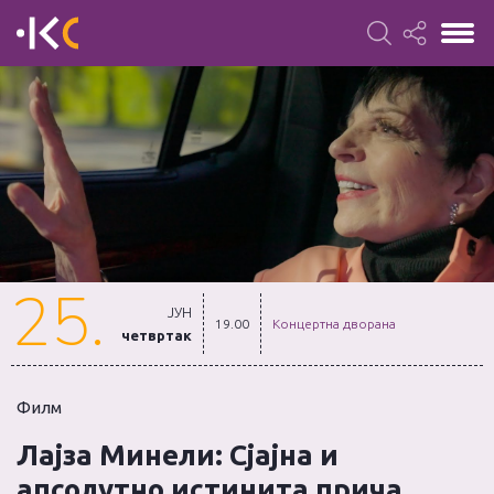
25.
ЈУН
19.00
Концертна дворана
четвртак
Филм
Лајза Минели: Сјајна и
апсолутно истинита прича