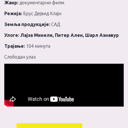
Жанр:
документарни филм
Режија:
Брус Дејвид Клајн
Земља продукције:
САД
Улоге: Лајза Минели, Питер Ален, Шарл Азнавур
Трајање:
104 минута
Слободан улаз