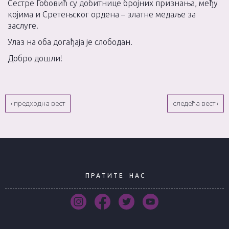
Сестре Гобовић су добитнице бројних признања, међу
којима и Сретењског ордена – златне медаље за
заслуге.
Улаз на оба догађаја је слободан.
Добро дошли!
‹ предходна вест
следећа вест ›
П Р А Т И Т Е
Н А С