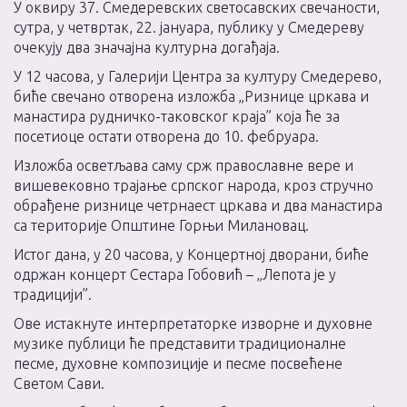
У оквиру 37. Смедеревских светосавских свечаности,
сутра, у четвртак, 22. јануара, публику у Смедереву
очекују два значајна културна догађаја.
У 12 часова, у Галерији Центра за културу Смедерево,
биће свечано отворена изложба „Ризнице цркава и
манастира рудничко-таковског краја” која ће за
посетиоце остати отворена до 10. фебруара.
Изложба осветљава саму срж православне вере и
вишевековно трајање српског народа, кроз стручно
обрађене ризнице четрнаест цркава и два манастира
са територије Општине Горњи Милановац.
Истог дана, у 20 часова, у Концертној дворани, биће
одржан концерт Сестара Гобовић – „Лепота је у
традицији”.
Ове истакнуте интерпретаторке изворне и духовне
музике публици ће представити традиционалне
песме, духовне композиције и песме посвећене
Светом Сави.