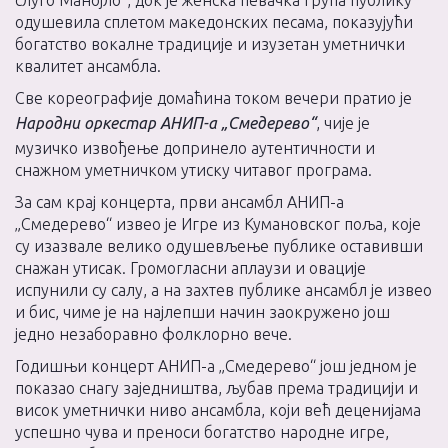
слуго Манојло“, док је женска певачка група публику
одушевила сплетом македонских песама, показујући
богатство вокалне традиције и изузетан уметнички
квалитет ансамбла.
Све кореографије домаћина током вечери пратио је
Народни оркестар АНИП-а „Смедерево“
, чије је
музичко извођење допринело аутентичности и
снажном уметничком утиску читавог програма.
За сам крај концерта, први ансамбл АНИП-а
„Смедерево“ извео је Игре из Кумановског поља, које
су изазвале велико одушевљење публике оставивши
снажан утисак. Громогласни аплаузи и овације
испунили су салу, а на захтев публике ансамбл је извео
и бис, чиме је на најлепши начин заокружено још
једно незаборавно фолклорно вече.
Годишњи концерт АНИП-а „Смедерево“ још једном је
показао снагу заједништва, љубав према традицији и
висок уметнички ниво ансамбла, који већ деценијама
успешно чува и преноси богатство народне игре,