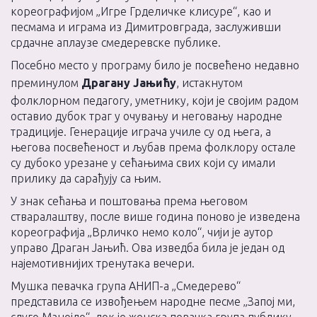
кореографијом „Игре Грделичке клисуре“, као и
песмама и играма из Димитровграда, заслуживши
срдачне аплаузе смедеревске публике.
Посебно место у програму било је посвећено недавно
преминулом
Драгану Јањићу
, истакнутом
фолклорном педагогу, уметнику, који је својим радом
оставио дубок траг у очувању и неговању народне
традиције. Генерације играча училе су од њега, а
његова посвећеност и љубав према фолклору остале
су дубоко урезане у сећањима свих који су имали
прилику да сарађују са њим.
У знак сећања и поштовања према његовом
стваралаштву, после више година поново је изведена
кореографија „Врличко немо коло“, чији је аутор
управо Драган Јањић. Ова изведба била је један од
најемотивнијих тренутака вечери.
Мушка певачка група АНИП-а „Смедерево“
представила се извођењем народне песме „Запој ми,