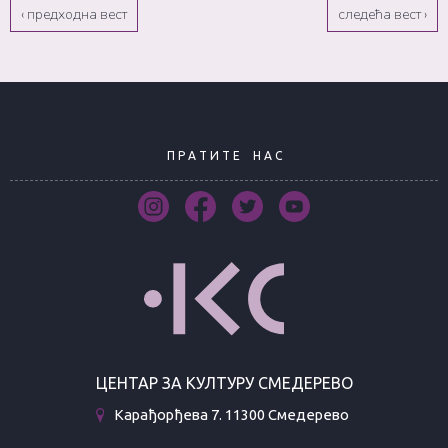
‹ предходна вест
следећа вест ›
П Р А Т И Т Е
Н А С
ЦЕНТАР ЗА КУЛТУРУ СМЕДЕРЕВО
Карађорђева 7. 11300 Смедерево