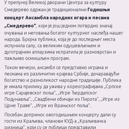
У препуној Великој дворани Центра за културу
Смедерево одржан је традиционални
Годишњи
концерт Ансамбла народних игара и песама
„Смедерево“
, који је још једном потврдио значај
очувања и неговања богатог културног наслеђа нашег
народа. Бројна публика, која је до последњег места
испунила салу, са великим одушевљењем и
дуготрајним аплаузима испратила је разноврстан и
пажљиво осмишљен програм.
Током вечери, ансамбл се представио играма и
песмама из различитих крајева Србије, дочаравајући
богатство и разноликост народне традиције. Публика
је имала прилику да ужива у кореографијама „Српске
игре Сарајевског поља“, „Игре Ђердапског
Подунавља“, „Свадбени обичаји из Пирота“, „Игре из
Црне Траве“, „Игре из Врањског поља“.
Посебан допринос овогодишњем концерту дали су
гости из Краљева, чланови КУД-а „Краљевачка
ризница“, који су се публици представили